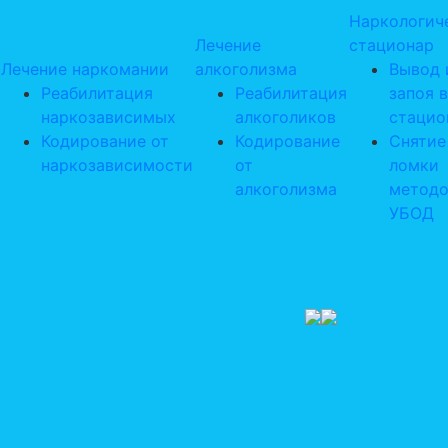
Наркологич
Лечение
стационар
Лечение наркомании
алкоголизма
Вывод 
Реабилитация
Реабилитация
запоя в
наркозависимых
алкоголиков
стацио
Кодирование от
Кодирование
Снятие
наркозависимости
от
ломки
алкоголизма
метод
УБОД