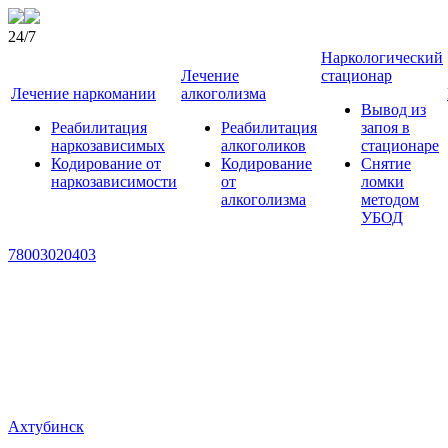
24/7
Наркологический
Лечение
стационар
Лечение наркомании
алкоголизма
Вывод из
Реабилитация
Реабилитация
запоя в
наркозависимых
алкоголиков
стационаре
Кодирование от
Кодирование
Снятие
наркозависимости
от
ломки
алкоголизма
методом
УБОД
78003020403
Ахтубинск