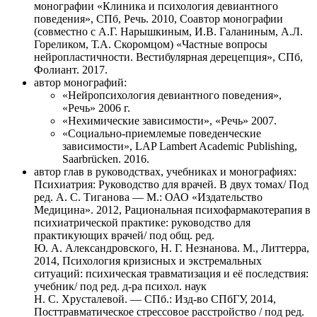
монографии «Клиника и психология девиантного
поведения», СПб, Речь. 2010, Соавтор монографии
(совместно с А.Г. Нарышкиным, И.В. Галаниным, А.Л.
Гореликом, Т.А. Скоромцом) «Частные вопросы
нейропластичности. Вестибулярная дерецепция», СПб,
Фолиант. 2017.
автор монографий:
«Нейропсихология девиантного поведения»,
«Речь» 2006 г.
«Нехимические зависимости», «Речь» 2007.
«Социально-приемлемые поведенческие
зависимости», LAP Lambert Academic Publishing,
Saarbrücken. 2016.
автор глав в руководствах, учебниках и монографиях:
Психиатрия: Руководство для врачей. В двух томах/ Под
ред. А. С. Тиганова — М.: ОАО «Издательство
Медицина». 2012, Рациональная психофармакотерапия в
психиатрической практике: руководство для
практикующих врачей/ под общ. ред.
Ю. А. Александровского, Н. Г. Незнанова. М., Литтерра,
2014, Психология кризисных и экстремальных
ситуаций: психическая травматизация и её последствия:
учебник/ под ред. д-ра психол. наук
Н. С. Хрусталевой. — СПб.: Изд-во СПбГУ, 2014,
Посттравматическое стрессовое расстройство / под ред.