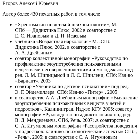
Егоров Алексей Юрьевич
Автор более 430 печатных работ, в том числе
«Хрестоматии по детской психопатологии», М. —
СПб — Дидиктика Плюс, 2002 в соавторстве с
Е. С. Ивановым и Д. Н. Исаевым
учебника «Возрастная наркология» М. -СПб —
Дидиктика Плюс, 2002, в соавторстве с
А. А. Дрейзиным
соавтор коллективной монографии «Руководство по
профилактике злоупотребления психоактивными
веществами несовершеннолетними и молодежью» под
ред. Л. М. Шипицыной и Л. С. Шпилени, СПб: Изд-во
«Вариант», 2003
соавтор «Учебника по детской психиатрии» под ред.
Э. Г. Эйдемиллера, СПб: Изд-во «Питер» , 2005
в соавторстве А.А. Дрейзиным монографии «Выявление
злоупотребления психоактивных веществ у детей и
подростков», Калининград, Изд-во КГУ. 2005; соавтор
монографии «Руководство по аддиктологии» под ред.
В. Д. Менделевича, СПб, Речь. 2007; .в соавторстве с
С. А. Игумновым монографии «Расстройства поведения
у подростков: клинико-психологические аспекты» СПб.,
«Речь». 2005; в соавторстве с С. А. Игумновым