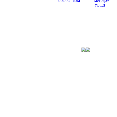
алкоголизма
методом
УБОД