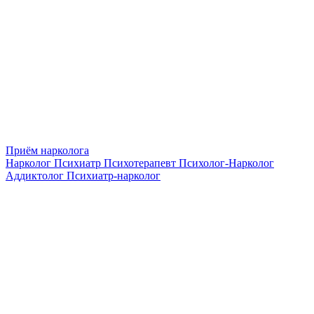
Приём нарколога
Нарколог
Психиатр
Психотерапевт
Психолог-Нарколог
Аддиктолог
Психиатр-нарколог