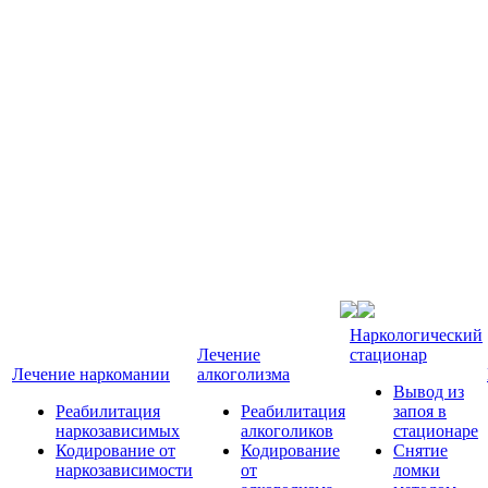
Наркологический
Лечение
стационар
Лечение наркомании
алкоголизма
Вывод из
Реабилитация
Реабилитация
запоя в
наркозависимых
алкоголиков
стационаре
Кодирование от
Кодирование
Снятие
наркозависимости
от
ломки