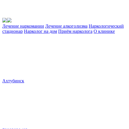
Лечение наркомании
Лечение алкоголизма
Наркологический
стационар
Нарколог на дом
Приём нарколога
О клинике
Ахтубинск