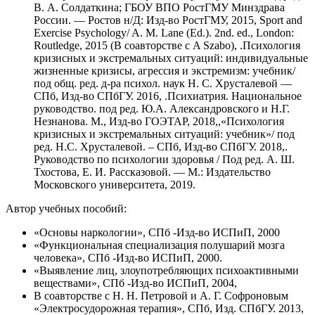
В. А. Солдаткина; ГБОУ ВПО РостГМУ Минздрава
России. — Ростов н/Д: Изд-во РостГМУ, 2015, Sport and
Exercise Psychology/ A. M. Lane (Ed.). 2nd. ed., London:
Routledge, 2015 (В соавторстве с A Szabo), .Психология
кризисных и экстремальных ситуаций: индивидуальные
жизненные кризисы, агрессия и экстремизм: учебник/
под общ. ред. д-ра психол. наук Н. С. Хрусталевой —
СПб, Изд-во СПбГУ. 2016, .Психиатрия. Национальное
руководство. под ред. Ю.А. Александровского и Н.Г.
Незнанова. М., Изд-во ГОЭТАР, 2018,,«Психология
кризисных и экстремальных ситуаций: учебник»/ под
ред. Н.С. Хрусталевой. – СПб, Изд-во СПбГУ. 2018,.
Руководство по психологии здоровья / Под ред. А. Ш.
Тхостова, Е. И. Рассказовой. — М.: Издательство
Московского университета, 2019.
Автор учебных пособий:
«Основы наркологии», СПб -Изд-во ИСПиП, 2000
«Функциональная специализация полушарий мозга
человека», СПб -Изд-во ИСПиП, 2000.
«Выявление лиц, злоупотребляющих психоактивными
веществами», СПб -Изд-во ИСПиП, 2004,
В соавторстве с Н. Н. Петровой и А. Г. Софроновым
«Электросудорожная терапия», СПб, Изд. СПбГУ. 2013,